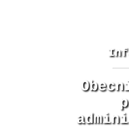
Inf
Obecn
p
admini