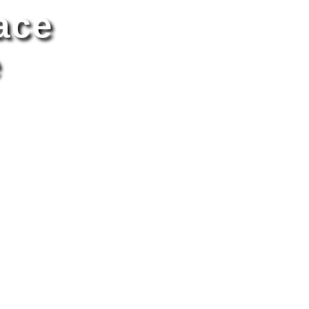
ace
e