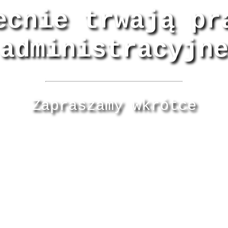
ecnie trwają pr
administracyjn
Zapraszamy wkrótce