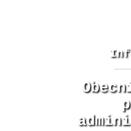
Inf
Obecn
p
admini