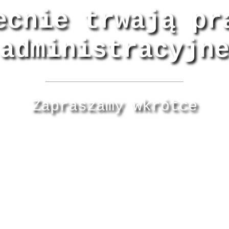
ecnie trwają pr
administracyjn
Zapraszamy wkrótce