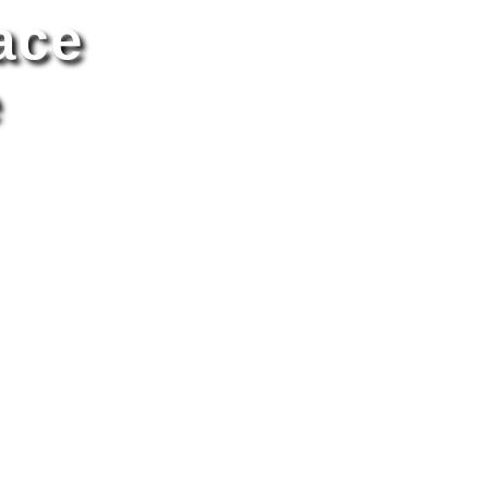
ace
e