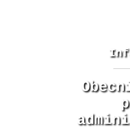
Inf
Obecn
p
admini