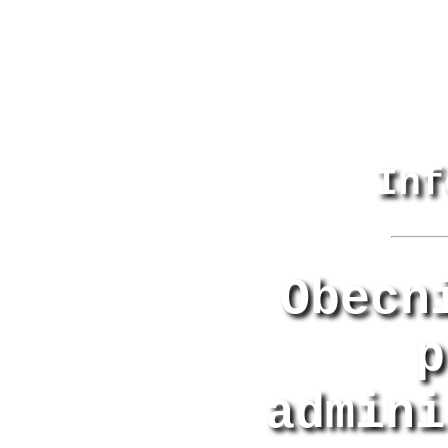
Inf
Obecn
p
admini