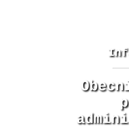
Inf
Obecn
p
admini