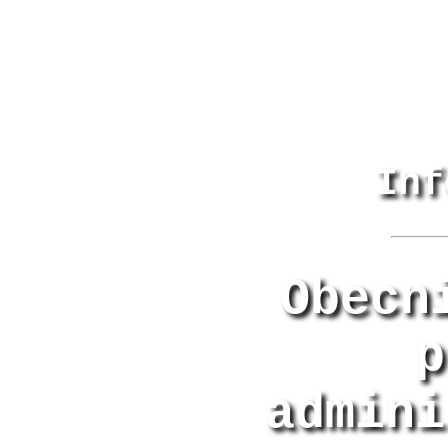
Inf
Obecn
p
admini