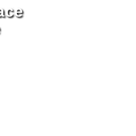
ace
e