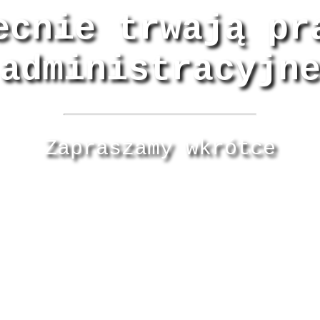
ecnie trwają pr
administracyjn
Zapraszamy wkrótce