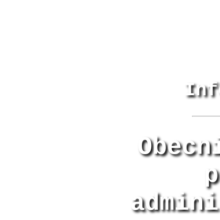
Inf
Obecn
p
admini