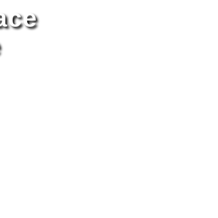
ace
e