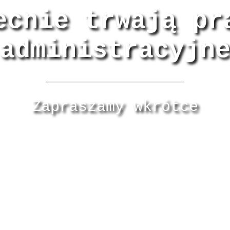
ecnie trwają pr
administracyjn
Zapraszamy wkrótce