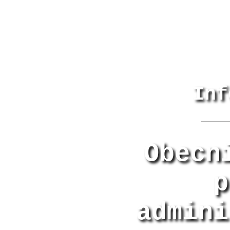
Inf
Obecn
p
admini