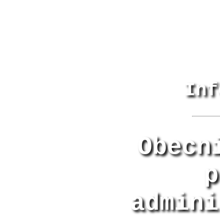
Inf
Obecn
p
admini