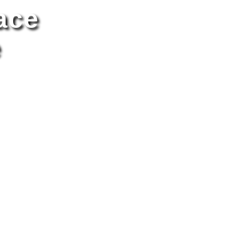
ace
e