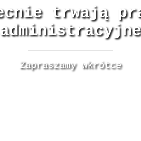
ecnie trwają pr
administracyjn
Zapraszamy wkrótce