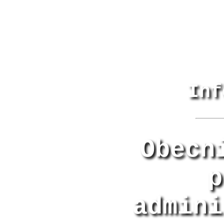
Inf
Obecn
p
admini