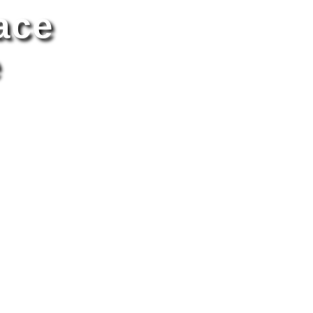
ace
e