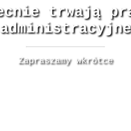
ecnie trwają pr
administracyjn
Zapraszamy wkrótce