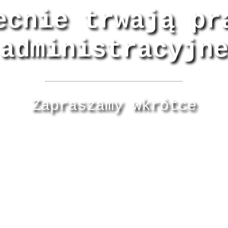
ecnie trwają pr
administracyjn
Zapraszamy wkrótce