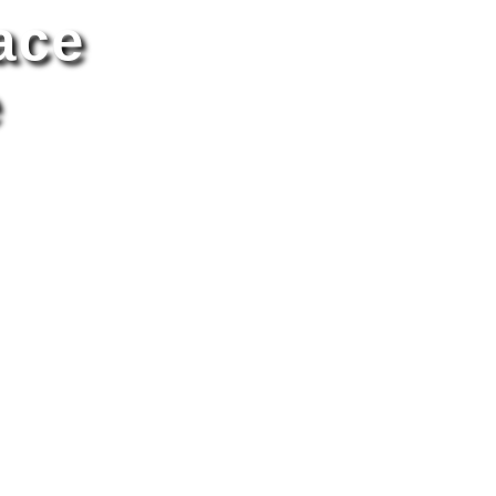
ace
e