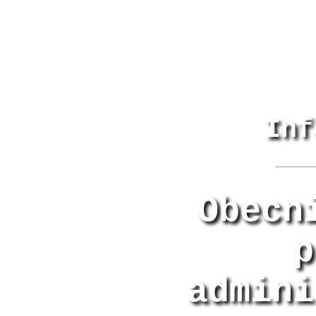
Inf
Obecn
p
admini