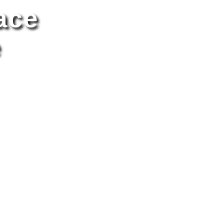
ace
e