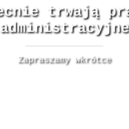
ecnie trwają pr
administracyjn
Zapraszamy wkrótce