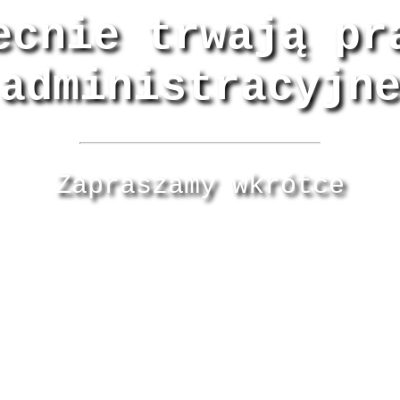
ecnie trwają pr
administracyjn
Zapraszamy wkrótce