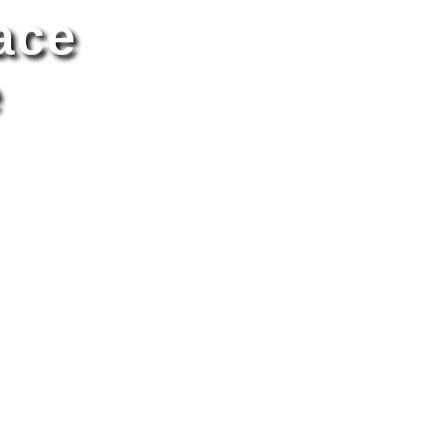
ace
e