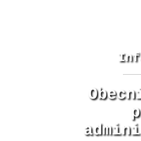
Inf
Obecn
p
admini