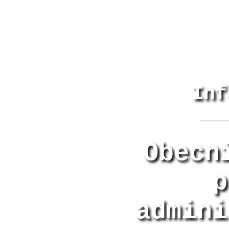
Inf
Obecn
p
admini