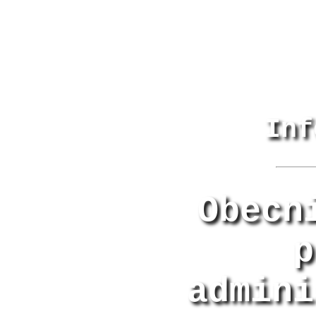
Inf
Obecn
p
admini