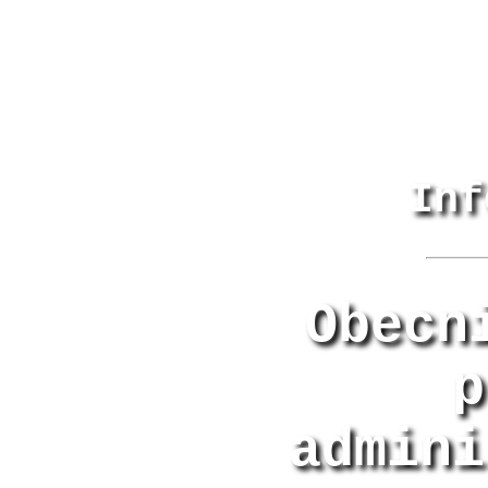
Inf
Obecn
p
admini