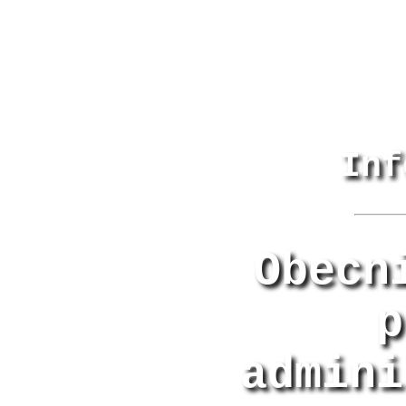
Inf
Obecn
p
admini