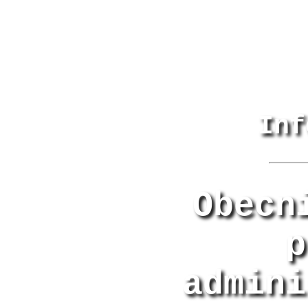
Inf
Obecn
p
admini