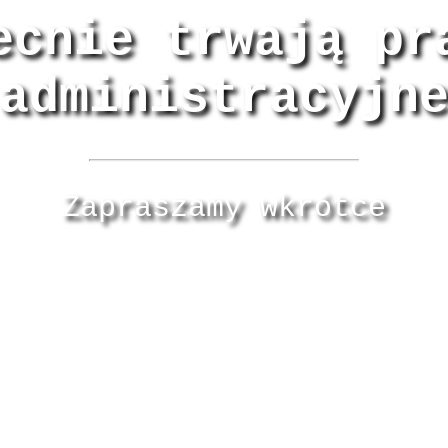
ecnie trwają pr
administracyjn
Zapraszamy wkrótce