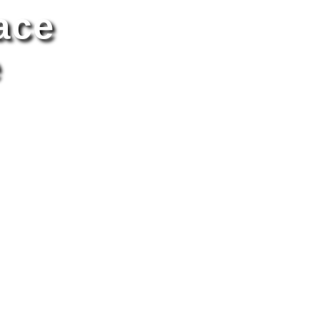
ace
e