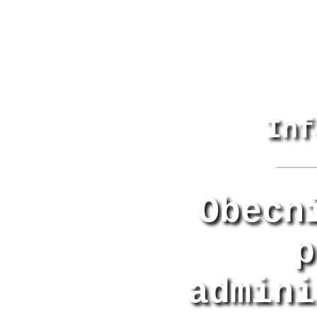
Inf
Obecn
p
admini