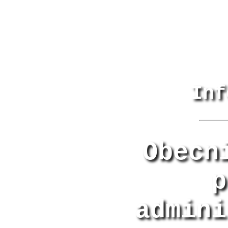
Inf
Obecn
p
admini