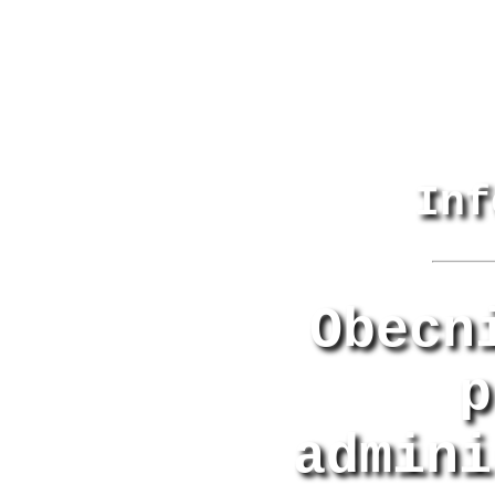
Inf
Obecn
p
admini