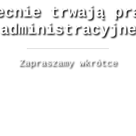
ecnie trwają pr
administracyjn
Zapraszamy wkrótce