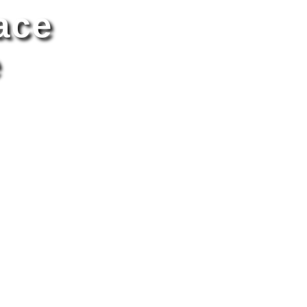
ace
e