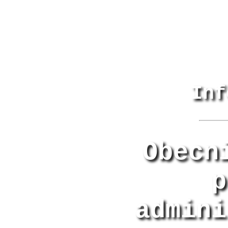
Inf
Obecn
p
admini