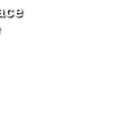
ace
e