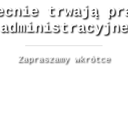
ecnie trwają pr
administracyjn
Zapraszamy wkrótce