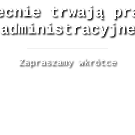
ecnie trwają pr
administracyjn
Zapraszamy wkrótce