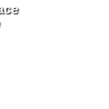
ace
e