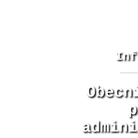
Inf
Obecn
p
admini