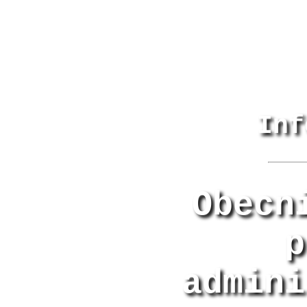
Inf
Obecn
p
admini