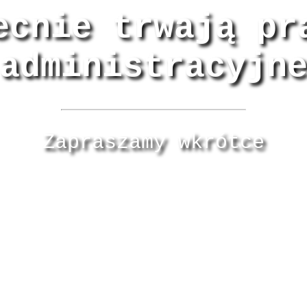
ecnie trwają pr
administracyjn
Zapraszamy wkrótce