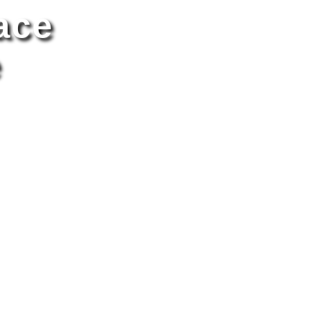
ace
e