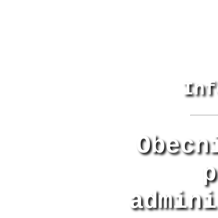
Inf
Obecn
p
admini