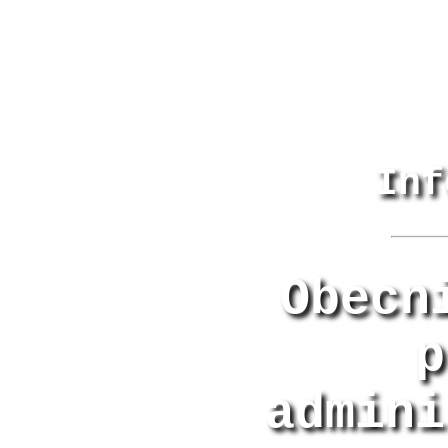
Inf
Obecn
p
admini