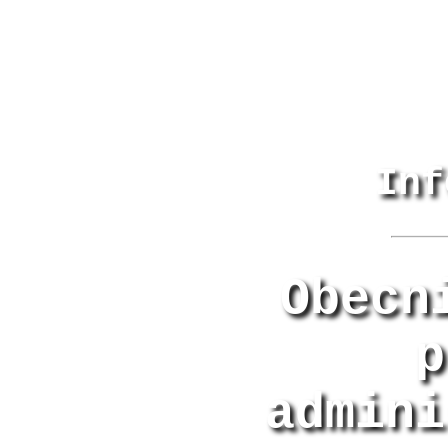
Inf
Obecn
p
admini