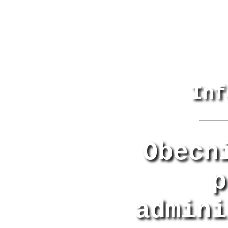
Inf
Obecn
p
admini