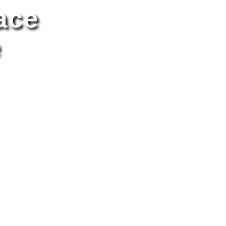
ace
e