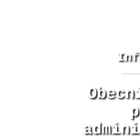
Inf
Obecn
p
admini