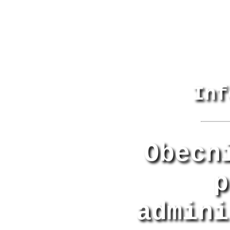
Inf
Obecn
p
admini