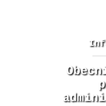
Inf
Obecn
p
admini