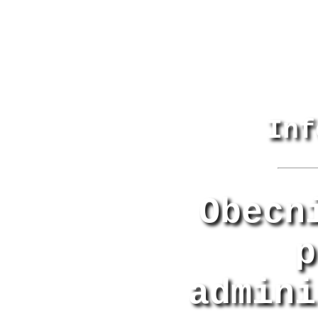
Inf
Obecn
p
admini