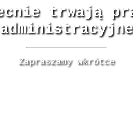
ecnie trwają pr
administracyjn
Zapraszamy wkrótce