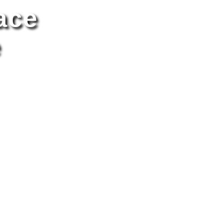
ace
e