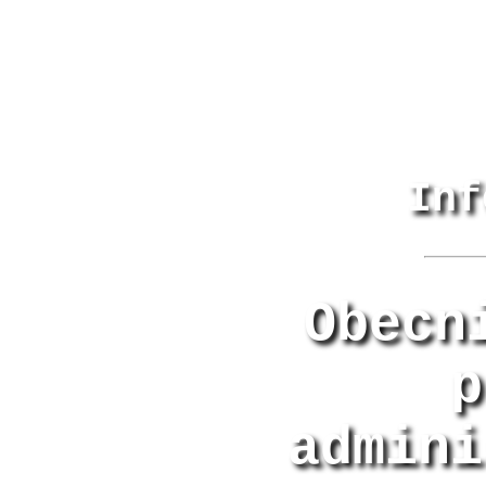
Inf
Obecn
p
admini