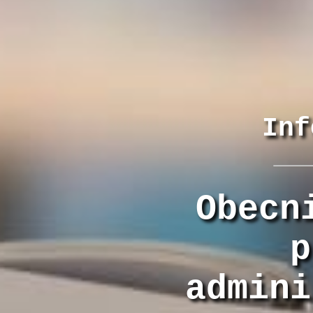
Inf
Obecn
p
admini