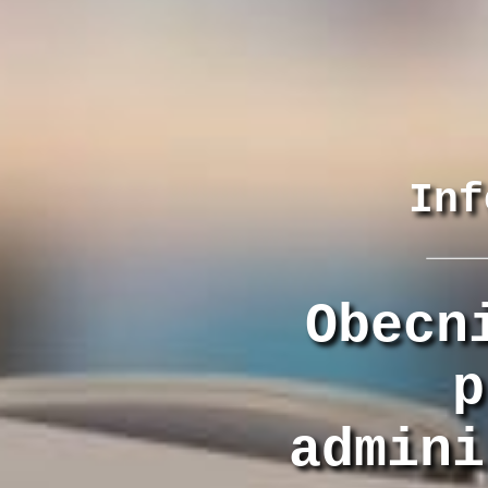
Inf
Obecn
p
admini